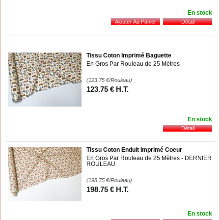
En stock
Tissu Coton Imprimé Baguette
En Gros Par Rouleau de 25 Mètres
(123.75
€
/Rouleau)
123
.75
€
H.T.
En stock
Tissu Coton Enduit Imprimé Coeur
En Gros Par Rouleau de 25 Mètres - DERNIER
ROULEAU
(198.75
€
/Rouleau)
198
.75
€
H.T.
En stock