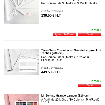
Par Rouleau de 35 Mètres - 3.95€ H.T/Mètre
(138.50
€
/Rouleau)
138
.50
€
H.T.
En stock
Tissu Satin Coton Lourd Grande Largeur Anti
Tâches (280 cm)
Par Rouleau de 35 Mètres (2 Coloris) -
Plié/Roulé 140x2
(449.50
€
/Rouleau)
449
.50
€
H.T.
En stock
Lin Deluxe Grande Largeur (310 cm)
À Partir de 20 Mètres (30 Coloris) - Plié/Roulé
155x2