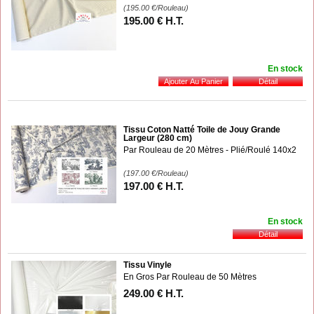
(195.00
€
/Rouleau)
195
.00
€
H.T.
En stock
Tissu Coton Natté Toile de Jouy Grande
Largeur (280 cm)
Par Rouleau de 20 Mètres - Plié/Roulé 140x2
(197.00
€
/Rouleau)
197
.00
€
H.T.
En stock
Tissu Vinyle
En Gros Par Rouleau de 50 Mètres
249
.00
€
H.T.