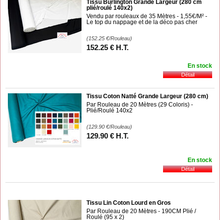
Tissu Burlington Grande Largeur (280 cm
plié/roulé 140x2)
Vendu par rouleaux de 35 Mètres - 1,55€/M² -
Le top du nappage et de la déco pas cher
(152.25
€
/Rouleau)
152
.25
€
H.T.
En stock
Tissu Coton Natté Grande Largeur (280 cm)
Par Rouleau de 20 Mètres (29 Coloris) -
Plié/Roulé 140x2
(129.90
€
/Rouleau)
129
.90
€
H.T.
En stock
Tissu Lin Coton Lourd en Gros
Par Rouleau de 20 Mètres - 190CM Plié /
Roulé (95 x 2)