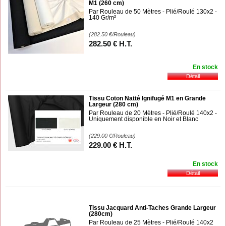
M1 (260 cm)
Par Rouleau de 50 Mètres - Plié/Roulé 130x2 -
140 Gr/m²
(282.50
€
/Rouleau)
282
.50
€
H.T.
En stock
Tissu Coton Natté Ignifugé M1 en Grande
Largeur (280 cm)
Par Rouleau de 20 Mètres - Plié/Roulé 140x2 -
Uniquement disponible en Noir et Blanc
(229.00
€
/Rouleau)
229
.00
€
H.T.
En stock
Tissu Jacquard Anti-Taches Grande Largeur
(280cm)
Par Rouleau de 25 Mètres - Plié/Roulé 140x2