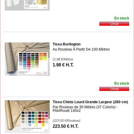
En stock
Tissu Burlington
Au Rouleau À Partir De 100 Mètres
(1.98
€
/Mètre)
1
.98
€
H.T.
En stock
Tissu Chintz Lourd Grande Largeur (280 cm)
Par Rouleau de 30 Mètres (37 Coloris) -
Plié/Roulé 140x2
(223.50
€
/Rouleau)
223
.50
€
H.T.