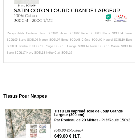
Recapitulatifs Couleurs: Noir SCGL01 Acier SCGL02 Perle SCGL03 Nacre SCGL04 Ivoire
SCGL05 Blanc SCGL06 Marron SCGL07 Beige SCGL08 Crème SCGL09 Naturel SCGL10 Ecru
SCGL11 Bordeaux SCGL12 Rouge SCGL13 Orange SCGL14 Nude SCGL15 Marine SCGL16
Sapin SCGL17 Navy SCGL18 Indigo Clair SCGL19
Tissus Pour Nappes
Tissu Lin imprimé Toile de Jouy Grande
Largeur (300 cm)
Par Rouleau de 20 Mètres - Plié/Roulé 150x2
(649.00
€
/Rouleau)
649
.00
€
H.T.