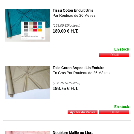
Tissu Coton Enduit Unis
Par Rouleau de 20 Mètres
(189.00
€
/Rouleau)
189
.00
€
H.T.
En stock
Toile Coton Aspect Lin Enduite
En Gros Par Rouleau de 25 Mètres
(198.75
€
/Rouleau)
198
.75
€
H.T.
En stock
Doublure Maille ou Licra