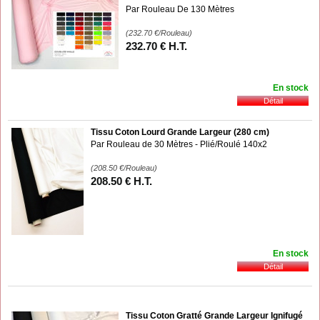
Par Rouleau De 130 Mètres
(232.70
€
/Rouleau)
232
.70
€
H.T.
En stock
Tissu Coton Lourd Grande Largeur (280 cm)
Par Rouleau de 30 Mètres - Plié/Roulé 140x2
(208.50
€
/Rouleau)
208
.50
€
H.T.
En stock
Tissu Coton Gratté Grande Largeur Ignifugé