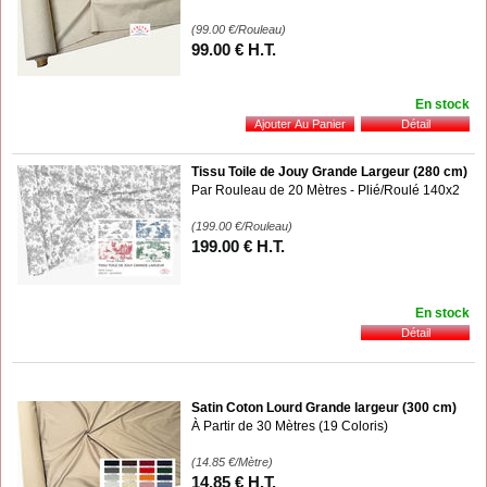
(99.00
€
/Rouleau)
99
.00
€
H.T.
En stock
Tissu Toile de Jouy Grande Largeur (280 cm)
Par Rouleau de 20 Mètres - Plié/Roulé 140x2
(199.00
€
/Rouleau)
199
.00
€
H.T.
En stock
Satin Coton Lourd Grande largeur (300 cm)
À Partir de 30 Mètres (19 Coloris)
(14.85
€
/Mètre)
14
.85
€
H.T.