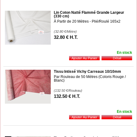
Lin Coton Natté Flammé Grande Largeur
(330 cm)
À Partir de 20 Mètres - Plié/Roulé 165x2
(32.80
€
/Mètre)
32
.80
€
H.T.
En stock
Tissu Intissé Vichy Carreaux 10/10mm
Par Rouleau de 50 Mètres (Coloris Rouge /
Blanc)
(132.50
€
/Rouleau)
132
.50
€
H.T.
En stock