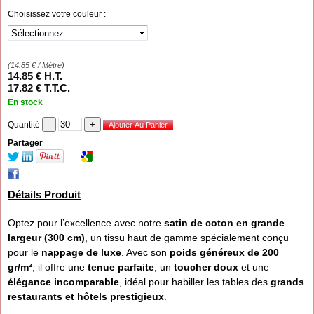
Choisissez votre couleur :
(
14.85
€
/ Mètre)
14
.85
€
H.T.
17
.82
€
T.T.C.
En stock
Quantité
Partager
Détails Produit
Optez pour l’excellence avec notre
satin de coton en grande
largeur (300 cm)
, un tissu haut de gamme spécialement conçu
pour le
nappage de luxe
. Avec son
poids généreux de 200
gr/m²
, il offre une
tenue parfaite
, un
toucher doux
et une
élégance incomparable
, idéal pour habiller les tables des
grands
restaurants et hôtels prestigieux
.