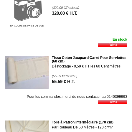
(320.00
€
/Rouleau)
320
.00
€
H.T.
En stock
Tissu Coton Jacquard Carré Pour Serviettes
(60 cm)
Déstockage - 0,59 € HT les 60 Centimètres
(55.59
€
/Rouleau)
55
.59
€
H.T.
Pour les commandes, merci de nous contacter au 0140399993
Toile à Patron Intermédiaire (170 cm)
Par Rouleau De 50 Mètres - 120 gr/m²