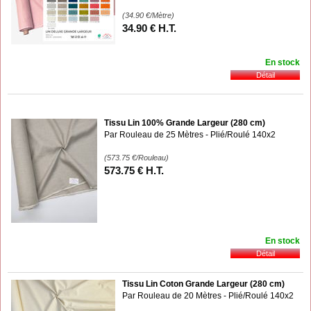
(34.90
€
/Mètre)
34
.90
€
H.T.
En stock
Tissu Lin 100% Grande Largeur (280 cm)
Par Rouleau de 25 Mètres - Plié/Roulé 140x2
(573.75
€
/Rouleau)
573
.75
€
H.T.
En stock
Tissu Lin Coton Grande Largeur (280 cm)
Par Rouleau de 20 Mètres - Plié/Roulé 140x2