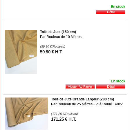
En stock
Toile de Jute (150 cm)
Par Rouleau de 10 Mètres
(59.90
€
/Rouleau)
59
.90
€
H.T.
En stock
Toile de Jute Grande Largeur (280 cm)
Par Rouleau de 25 Mètres - Plié/Roulé 140x2
(171.25
€
/Rouleau)
171
.25
€
H.T.