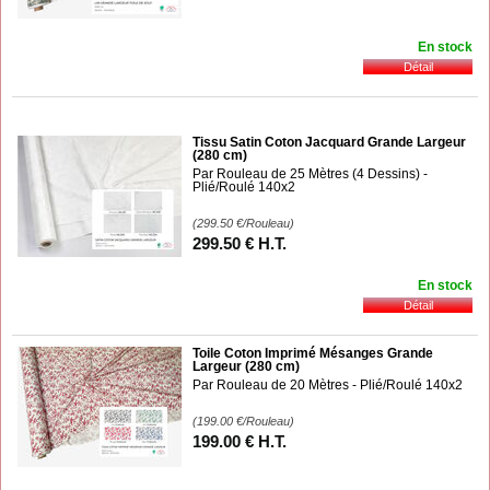
En stock
Tissu Satin Coton Jacquard Grande Largeur
(280 cm)
Par Rouleau de 25 Mètres (4 Dessins) -
Plié/Roulé 140x2
(299.50
€
/Rouleau)
299
.50
€
H.T.
En stock
Toile Coton Imprimé Mésanges Grande
Largeur (280 cm)
Par Rouleau de 20 Mètres - Plié/Roulé 140x2
(199.00
€
/Rouleau)
199
.00
€
H.T.