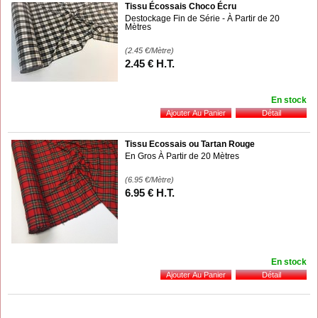
Tissu Écossais Choco Écru
Destockage Fin de Série - À Partir de 20
Mètres
(2.45
€
/Mètre)
2
.45
€
H.T.
En stock
Tissu Ecossais ou Tartan Rouge
En Gros À Partir de 20 Mètres
(6.95
€
/Mètre)
6
.95
€
H.T.
En stock