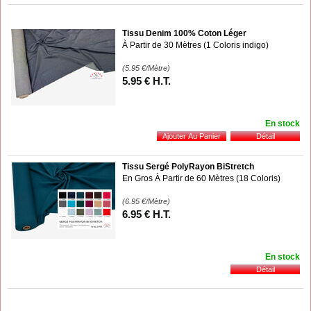
Tissu Denim 100% Coton Léger
À Partir de 30 Mètres (1 Coloris indigo)
(5.95
€
/Mètre)
5
.95
€
H.T.
En stock
Tissu Sergé PolyRayon BiStretch
En Gros À Partir de 60 Mètres (18 Coloris)
(6.95
€
/Mètre)
6
.95
€
H.T.
En stock