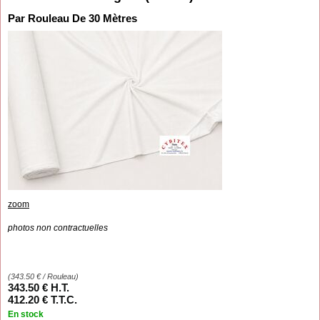
Par Rouleau De 30 Mètres
zoom
photos non contractuelles
(
343.50
€
/ Rouleau)
343
.50
€
H.T.
412
.20
€
T.T.C.
En stock