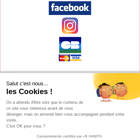
Contact
Salut c'est nous...
Aide
les Cookies !
Conditions de vente
On a attendu d'être sûrs que le contenu de
Copyright
ce site vous intéresse avant de vous
déranger, mais on aimerait bien vous accompagner pendant votre
Mentions légales
visite...
C'est OK pour vous ?
Y-Proximité / Aliénor.net
Textimania
Consentements certifiés par