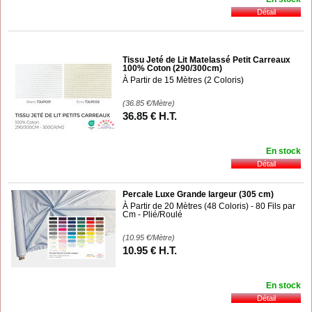
Tissu Jeté de Lit Matelassé Petit Carreaux
100% Coton (290/300cm)
À Partir de 15 Mètres (2 Coloris)
(36.85
€
/Mètre)
36
.85
€
H.T.
En stock
Percale Luxe Grande largeur (305 cm)
À Partir de 20 Mètres (48 Coloris) - 80 Fils par
Cm - Plié/Roulé
(10.95
€
/Mètre)
10
.95
€
H.T.
En stock