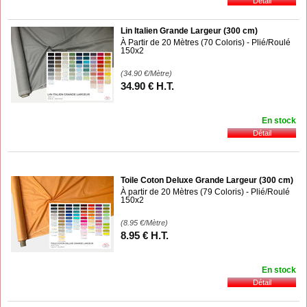
Lin Italien Grande Largeur (300 cm)
À Partir de 20 Mètres (70 Coloris) - Plié/Roulé
150x2
(34.90
€
/Mètre)
34
.90
€
H.T.
En stock
Toile Coton Deluxe Grande Largeur (300 cm)
À partir de 20 Mètres (79 Coloris) - Plié/Roulé
150x2
(8.95
€
/Mètre)
8
.95
€
H.T.
En stock