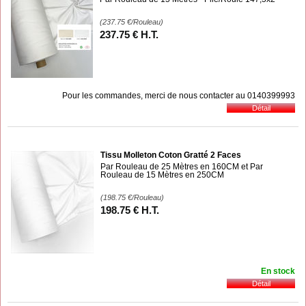
(237.75
€
/Rouleau)
237
.75
€
H.T.
Pour les commandes, merci de nous contacter au 0140399993
Tissu Molleton Coton Gratté 2 Faces
Par Rouleau de 25 Mètres en 160CM et Par
Rouleau de 15 Mètres en 250CM
(198.75
€
/Rouleau)
198
.75
€
H.T.
En stock