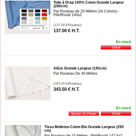
Toile à Drap 100% Coton Grande Largeur
(280cm)
Par Rouleau de 20 Mètres (16 Coloris) -
Plié/Roulé 140x2
(137.00
€
/Rouleau)
137
.00
€
H.T.
En stock
Alèze Grande Largeur (195cm)
Par Rouleau De 30 Mètres
(343.50
€
/Rouleau)
343
.50
€
H.T.
En stock
Tissu Molleton Coton Bio Grande Largeur (295
cm)
Par Rouleau de 15 Mètres - Plié/Roulé 147,5x2