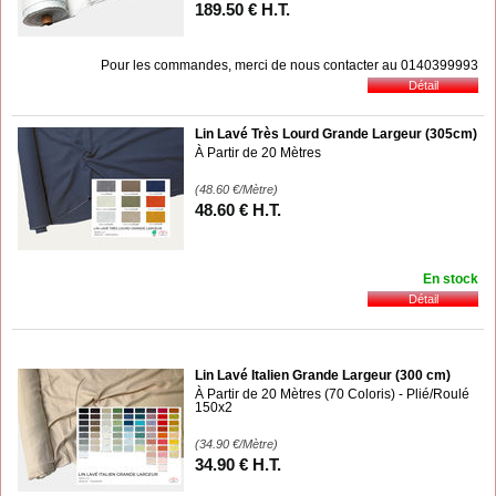
189
.50
€
H.T.
Pour les commandes, merci de nous contacter au 0140399993
Lin Lavé Très Lourd Grande Largeur (305cm)
À Partir de 20 Mètres
(48.60
€
/Mètre)
48
.60
€
H.T.
En stock
Lin Lavé Italien Grande Largeur (300 cm)
À Partir de 20 Mètres (70 Coloris) - Plié/Roulé
150x2
(34.90
€
/Mètre)
34
.90
€
H.T.