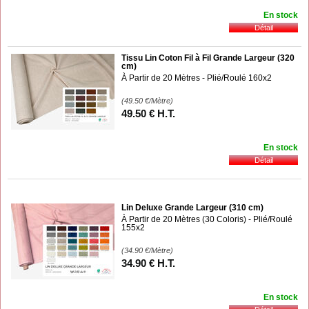
En stock
Tissu Lin Coton Fil à Fil Grande Largeur (320
cm)
À Partir de 20 Mètres - Plié/Roulé 160x2
(49.50
€
/Mètre)
49
.50
€
H.T.
En stock
Lin Deluxe Grande Largeur (310 cm)
À Partir de 20 Mètres (30 Coloris) - Plié/Roulé
155x2
(34.90
€
/Mètre)
34
.90
€
H.T.
En stock