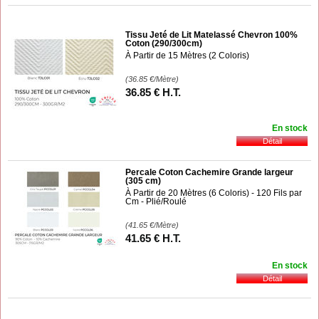
Tissu Jeté de Lit Matelassé Chevron 100%
Coton (290/300cm)
À Partir de 15 Mètres (2 Coloris)
(36.85
€
/Mètre)
36
.85
€
H.T.
En stock
Percale Coton Cachemire Grande largeur
(305 cm)
À Partir de 20 Mètres (6 Coloris) - 120 Fils par
Cm - Plié/Roulé
(41.65
€
/Mètre)
41
.65
€
H.T.
En stock