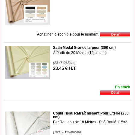
Achat non disponible pour le moment
Satin Modal Grande largeur (300 cm)
À Partir de 20 Mètres (12 coloris)
(23.45
€
/Mètre)
23
.45
€
H.T.
En stock
Coutil Tissu Rafraîchissant Pour Literie (230
cm)
Par Rouleau de 18 Mètres - Plié/Roulé 115x2
(189.50
€
/Rouleau)