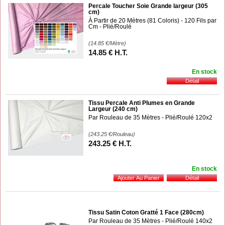
Percale Toucher Soie Grande largeur (305
cm)
À Partir de 20 Mètres (81 Coloris) - 120 Fils par
Cm - Plié/Roulé
(14.85
€
/Mètre)
14
.85
€
H.T.
En stock
Tissu Percale Anti Plumes en Grande
Largeur (240 cm)
Par Rouleau de 35 Mètres - Plié/Roulé 120x2
(243.25
€
/Rouleau)
243
.25
€
H.T.
En stock
Tissu Satin Coton Gratté 1 Face (280cm)
Par Rouleau de 35 Mètres - Plié/Roulé 140x2