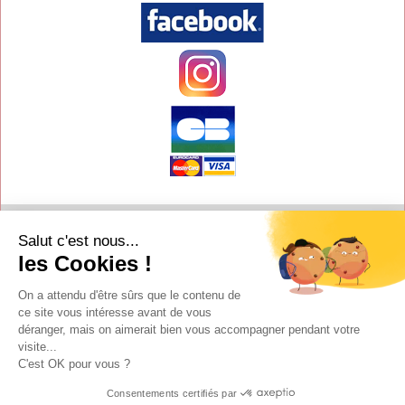
Contact
Salut c'est nous...
Aide
les Cookies !
Conditions de vente
On a attendu d'être sûrs que le contenu de
Copyright
ce site vous intéresse avant de vous
déranger, mais on aimerait bien vous accompagner pendant votre
Mentions légales
visite...
C'est OK pour vous ?
Y-Proximité / Aliénor.net
Textimania
Consentements certifiés par