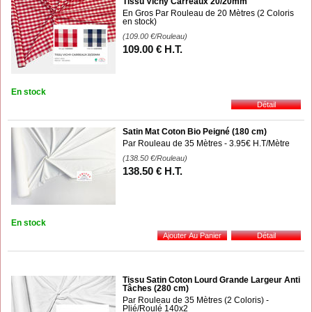
Tissu Vichy Carreaux 20/20mm
En Gros Par Rouleau de 20 Mètres (2 Coloris
en stock)
(109.00
€
/Rouleau)
109
.00
€
H.T.
En stock
Satin Mat Coton Bio Peigné (180 cm)
Par Rouleau de 35 Mètres - 3.95€ H.T/Mètre
(138.50
€
/Rouleau)
138
.50
€
H.T.
En stock
Tissu Satin Coton Lourd Grande Largeur Anti
Tâches (280 cm)
Par Rouleau de 35 Mètres (2 Coloris) -
Plié/Roulé 140x2