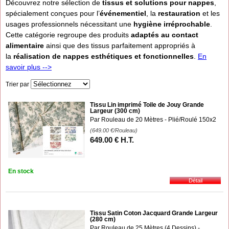
Découvrez notre sélection de
tissus et solutions pour nappes
,
spécialement conçues pour l’
événementiel
, la
restauration
et les
usages professionnels nécessitant une
hygiène irréprochable
.
Cette catégorie regroupe des produits
adaptés au contact
alimentaire
ainsi que des tissus parfaitement appropriés à
la
réalisation de nappes esthétiques et fonctionnelles
.
En
savoir plus -->
Trier par
Tissu Lin imprimé Toile de Jouy Grande
Largeur (300 cm)
Par Rouleau de 20 Mètres - Plié/Roulé 150x2
(649.00
€
/Rouleau)
649
.00
€
H.T.
En stock
Tissu Satin Coton Jacquard Grande Largeur
(280 cm)
Par Rouleau de 25 Mètres (4 Dessins) -