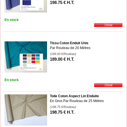
198
.75
€
H.T.
En stock
Tissu Coton Enduit Unis
Par Rouleau de 20 Mètres
(189.00
€
/Rouleau)
189
.00
€
H.T.
En stock
Toile Coton Aspect Lin Enduite
En Gros Par Rouleau de 25 Mètres
(198.75
€
/Rouleau)
198
.75
€
H.T.