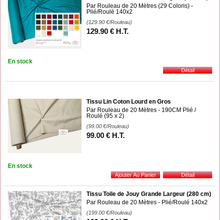
Par Rouleau de 20 Mètres (29 Coloris) -
Plié/Roulé 140x2
(129.90
€
/Rouleau)
129
.90
€
H.T.
En stock
Tissu Lin Coton Lourd en Gros
Par Rouleau de 20 Mètres - 190CM Plié /
Roulé (95 x 2)
(99.00
€
/Rouleau)
99
.00
€
H.T.
En stock
Tissu Toile de Jouy Grande Largeur (280 cm)
Par Rouleau de 20 Mètres - Plié/Roulé 140x2
(199.00
€
/Rouleau)