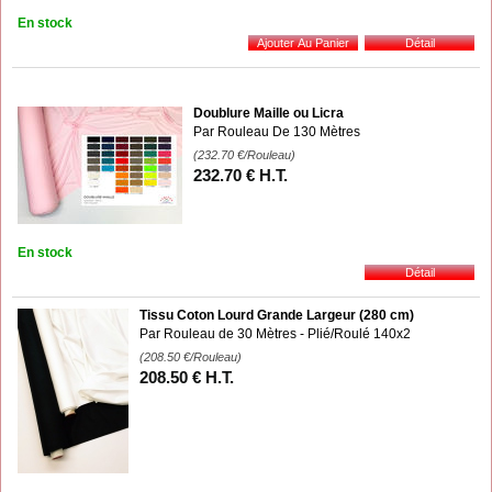
En stock
Doublure Maille ou Licra
Par Rouleau De 130 Mètres
(232.70
€
/Rouleau)
232
.70
€
H.T.
En stock
Tissu Coton Lourd Grande Largeur (280 cm)
Par Rouleau de 30 Mètres - Plié/Roulé 140x2
(208.50
€
/Rouleau)
208
.50
€
H.T.