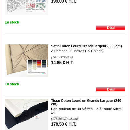
199
.00
€
H.T.
En stock
Satin Coton Lourd Grande largeur (300 cm)
À Partir de 30 Mètres (19 Coloris)
(14.85
€
/Mètre)
14
.85
€
H.T.
En stock
Tissu Coton Lourd en Grande Largeur (240
cm)
Par Rouleau de 30 Mètres - Plié/Roulé 60cm
x4
(178.50
€
/Rouleau)
178
.50
€
H.T.