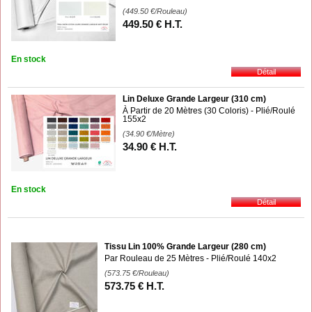
(449.50
€
/Rouleau)
449
.50
€
H.T.
En stock
Lin Deluxe Grande Largeur (310 cm)
À Partir de 20 Mètres (30 Coloris) - Plié/Roulé
155x2
(34.90
€
/Mètre)
34
.90
€
H.T.
En stock
Tissu Lin 100% Grande Largeur (280 cm)
Par Rouleau de 25 Mètres - Plié/Roulé 140x2
(573.75
€
/Rouleau)
573
.75
€
H.T.