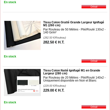
En stock
Tissu Coton Gratté Grande Largeur Ignifugé
M1 (260 cm)
Par Rouleau de 50 Mètres - Plié/Roulé 130x2 -
140 Gr/m²
(282.50
€
/Rouleau)
282
.50
€
H.T.
En stock
Tissu Coton Natté Ignifugé M1 en Grande
Largeur (280 cm)
Par Rouleau de 20 Mètres - Plié/Roulé 140x2 -
Uniquement disponible en Noir et Blanc
(229.00
€
/Rouleau)
229
.00
€
H.T.
En stock