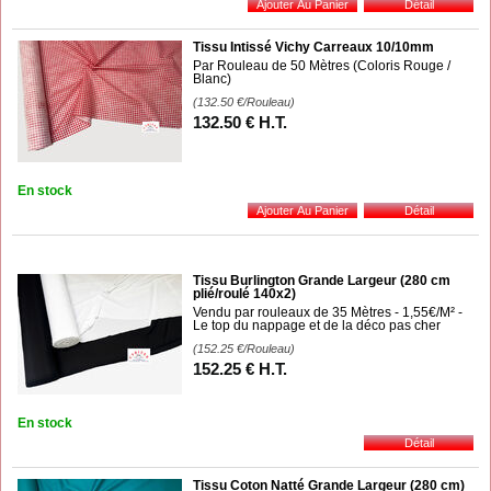
Tissu Intissé Vichy Carreaux 10/10mm
Par Rouleau de 50 Mètres (Coloris Rouge /
Blanc)
(132.50
€
/Rouleau)
132
.50
€
H.T.
En stock
Tissu Burlington Grande Largeur (280 cm
plié/roulé 140x2)
Vendu par rouleaux de 35 Mètres - 1,55€/M² -
Le top du nappage et de la déco pas cher
(152.25
€
/Rouleau)
152
.25
€
H.T.
En stock
Tissu Coton Natté Grande Largeur (280 cm)