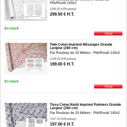
Plié/Roulé 140x2
(299.50
€
/Rouleau)
299
.50
€
H.T.
En stock
Toile Coton Imprimé Mésanges Grande
Largeur (280 cm)
Par Rouleau de 20 Mètres - Plié/Roulé 140x2
(199.00
€
/Rouleau)
199
.00
€
H.T.
En stock
Tissu Coton Natté Imprimé Palmiers Grande
Largeur (280 cm)
Par Rouleau de 20 Mètres - Plié/Roulé 140x2
(197.00
€
/Rouleau)
197
.00
€
H.T.