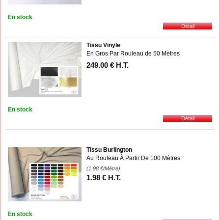
En stock
Tissu Vinyle
En Gros Par Rouleau de 50 Mètres
249
.00
€
H.T.
En stock
Tissu Burlington
Au Rouleau À Partir De 100 Mètres
(1.98
€
/Mètre)
1
.98
€
H.T.
En stock