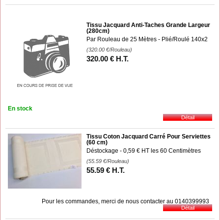
Tissu Jacquard Anti-Taches Grande Largeur
(280cm)
Par Rouleau de 25 Mètres - Plié/Roulé 140x2
(320.00
€
/Rouleau)
320
.00
€
H.T.
En stock
Tissu Coton Jacquard Carré Pour Serviettes
(60 cm)
Déstockage - 0,59 € HT les 60 Centimètres
(55.59
€
/Rouleau)
55
.59
€
H.T.
Pour les commandes, merci de nous contacter au 0140399993