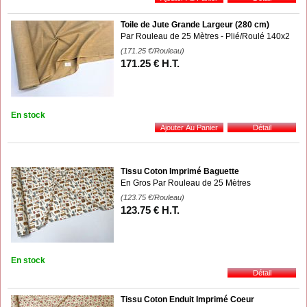
Toile de Jute Grande Largeur (280 cm)
Par Rouleau de 25 Mètres - Plié/Roulé 140x2
(171.25
€
/Rouleau)
171
.25
€
H.T.
En stock
Tissu Coton Imprimé Baguette
En Gros Par Rouleau de 25 Mètres
(123.75
€
/Rouleau)
123
.75
€
H.T.
En stock
Tissu Coton Enduit Imprimé Coeur