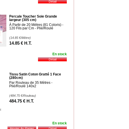
Percale Toucher Soie Grande
largeur (305 cm)
À Partir de 20 Mètres (81 Coloris) -
120 Fils par Cm - Plié/Roulé
(14.85
€
/Mètre)
14
.85
€
H.T.
En stock
Tissu Satin Coton Gratté 1 Face
(280cm)
Par Rouleau de 35 Mètres -
Plié/Roulé 140x2
(484.75
€
/Rouleau)
484
.75
€
H.T.
En stock