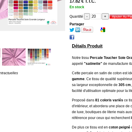
17
.82
€
T.T.C.
En stock
Quantité
Partager
Détails Produit
Notre tissu
Percale Toucher Soie G
appelé
"satinette"
de manufacture it
Cette percale en satin de coton est id
tractuelles
gamme
. Ce tissu de qualité supérie
sa largeur exceptionnelle de
305 cm
facilité d'utilisation optimale pour la li
Proposé dans
81 coloris variés
ce ti
d'intérieur, et abordera une place de c
de luxe, boutiques de literie mais auss
référence pour ceux qui recherchent
De plus ce tissu est en
coton peigné
c