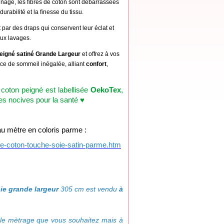
gnage, les fibres de coton sont débarrassées
urabilité et la finesse du tissu.
t par des draps qui conservent leur éclat et
ux lavages.
eigné satiné Grande Largeur
et offrez à vos
ce de sommeil inégalée, alliant
confort
,
 coton peigné est labellisée
OekoTex
,
ces nocives pour la santé ♥
u mètre en coloris parme :
ale-coton-touche-soie-satin-parme.htm
ie grande largeur
305 cm est vendu
à
e mètrage que vous souhaitez mais à