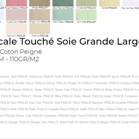
 Couleurs: Noir PSGL01 Anthracite PSGL02 Acier PSGL03 Gris PSGL04 Perle PSGL05 Nacre PSGL06 Écr
ux PSGL11 Rouille Foncé PSGL12 Grenat PSGL13 Rouge Vif PSGL14 Framboise PSGL15 Fuchsia PSG
PSGL20 Marron PSGL21 Taupe PSGL22 Taupe Clair PSGL23 Ciment PSGL24 Beige Foncé PSGL25 Cam
 PSGL30 Navy PSGL31 Pétrole PSGL32 Bleu PSGL33 Violet Bleuté PSGL34 Indigo PSGL35 Turquoise 
PSGL40 Kaki PSGL41 Kaki Clair PSGL42 Anis PSGL43 Tilleul PSGL44 Bamboo PSGL45 Amande PSGL46 V
PSGL51 Miel PSGL52 Paille PSGL53 Coquille d'œuf PSGL54 Sable PSGL55 Bleu Délavé PSGL56 Lagon
el PSGL62 Parme Clair PSGL63 Aubergine PSGL64 Violet Foncé PSGL65 Violet PSGL66 Raisin PSGL6
SGL71 Orange PSGL72 Orange Clair PSGL73 Soleil PSGL74 Abricot PSGL75 Brique PSGL76 Corail PS