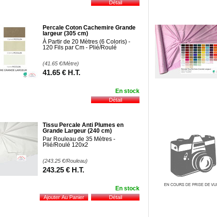
Percale Coton Cachemire Grande
largeur (305 cm)
À Partir de 20 Mètres (6 Coloris) -
120 Fils par Cm - Plié/Roulé
(41.65
€
/Mètre)
41
.65
€
H.T.
En stock
Tissu Percale Anti Plumes en
Grande Largeur (240 cm)
Par Rouleau de 35 Mètres -
Plié/Roulé 120x2
(243.25
€
/Rouleau)
243
.25
€
H.T.
En stock