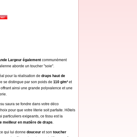
rande Largeur également
communément
alienne aborde un toucher "soie".
éal pour la réalisation de
draps haut de
ure se distingue par son poids de
110 g/m²
et
, offrant ainsi une grande polyvalence et une
terie.
ssu saura se fondre dans votre déco
hoix pour que votre literie soit parfaite. Hôtels
i particuliers exigeants, ce tissu est la
le meilleur en matière de draps
.
e qui lui donne
douceur
et son
toucher