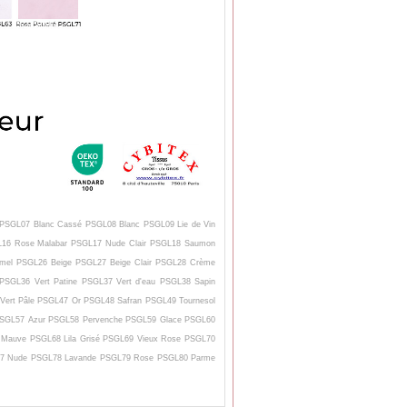
u PSGL07 Blanc Cassé PSGL08 Blanc PSGL09 Lie de Vin
L16 Rose Malabar PSGL17 Nude Clair PSGL18 Saumon
el PSGL26 Beige PSGL27 Beige Clair PSGL28 Crème
PSGL36 Vert Patine PSGL37 Vert d'eau PSGL38 Sapin
ert Pâle PSGL47 Or PSGL48 Safran PSGL49 Tournesol
 PSGL57 Azur PSGL58 Pervenche PSGL59 Glace PSGL60
7 Mauve PSGL68 Lila Grisé PSGL69 Vieux Rose PSGL70
GL77 Nude PSGL78 Lavande PSGL79 Rose PSGL80 Parme