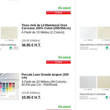
En stock
Tissu Jeté de Lit Matelassé Gros
Carreaux 100% Coton (290/300cm)
À Partir de 15 Mètres (2 Coloris)
(36.85
€
/Mètre)
36
.85
€
H.T.
En stock
Percale Luxe Grande largeur (305
cm)
À Partir de 20 Mètres (48 Coloris) -
80 Fils par Cm - Plié/Roulé
(10.95
€
/Mètre)
10
.95
€
H.T.
En stock