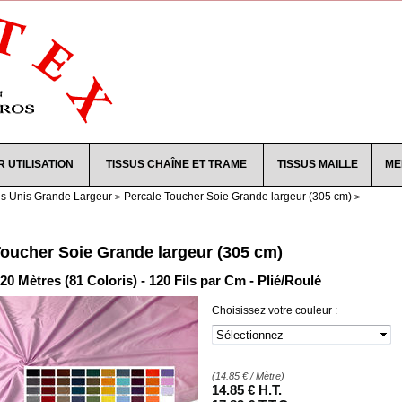
R UTILISATION
TISSUS CHAÎNE ET TRAME
TISSUS MAILLE
ME
us Unis Grande Largeur
Percale Toucher Soie Grande largeur (305 cm)
Toucher Soie Grande largeur (305 cm)
 20 Mètres (81 Coloris) - 120 Fils par Cm - Plié/Roulé
Choisissez votre couleur :
(
14.85
€
/ Mètre)
14
.85
€
H.T.