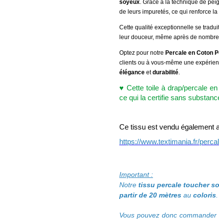
soyeux
. Grâce à la technique de pei
de leurs impuretés, ce qui renforce la d
Cette qualité exceptionnelle se tradui
leur douceur, même après de nombre
Optez pour notre
Percale en Coton P
clients ou à vous-même une expérien
élégance
et
durabilité
.
♥ Cette toile à drap/percale en
ce qui la certifie sans substan
Ce tissu est vendu également a
https://www.textimania.fr/perc
Important :
Notre
tissu percale toucher so
partir de 20 mètres
au
coloris
.
Vous pouvez donc commander l