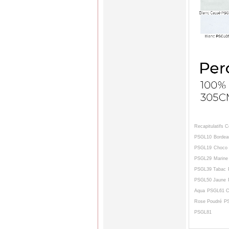
Recapitulatifs
PSGL10 Bordea
PSGL19 Choco 
PSGL29 Marine
PSGL39 Tabac 
PSGL50 Jaune 
Aqua PSGL61 Ci
Rose Poudré P
PSGL81