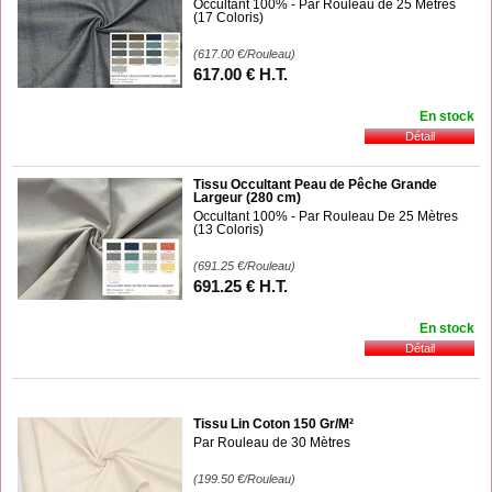
Occultant 100% - Par Rouleau de 25 Mètres
(17 Coloris)
(617.00
€
/Rouleau)
617
.00
€
H.T.
En stock
Tissu Occultant Peau de Pêche Grande
Largeur (280 cm)
Occultant 100% - Par Rouleau De 25 Mètres
(13 Coloris)
(691.25
€
/Rouleau)
691
.25
€
H.T.
En stock
Tissu Lin Coton 150 Gr/M²
Par Rouleau de 30 Mètres
(199.50
€
/Rouleau)