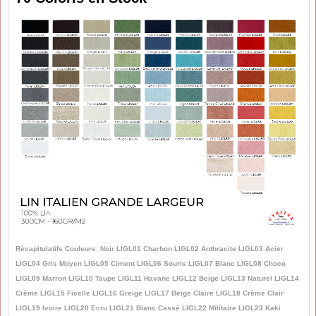
Récapitulatifs Couleurs: Noir LIGL01 Charbon LIGL02 Anthracite LIGL03 Acier
LIGL04 Gris Moyen LIGL05 Ciment LIGL06 Souris LIGL07 Blanc LIGL08 Choco
LIGL09 Marron LIGL10 Taupe LIGL11 Havane LIGL12 Beige LIGL13 Naturel LIGL14
Crème LIGL15 Ficelle LIGL16 Greige LIGL17 Beige Claire LIGL18 Crème Clair
LIGL19 Ivoire LIGL20 Ecru LIGL21 Blanc Cassé LIGL22 Militaire LIGL23 Kaki