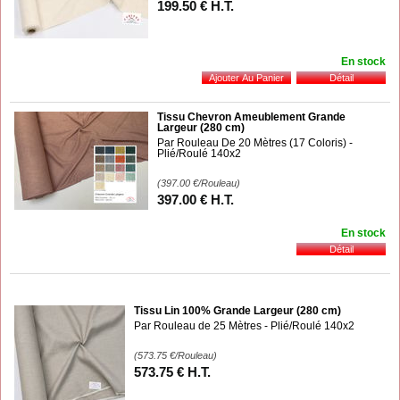
199
.50
€
H.T.
En stock
Tissu Chevron Ameublement Grande
Largeur (280 cm)
Par Rouleau De 20 Mètres (17 Coloris) -
Plié/Roulé 140x2
(397.00
€
/Rouleau)
397
.00
€
H.T.
En stock
Tissu Lin 100% Grande Largeur (280 cm)
Par Rouleau de 25 Mètres - Plié/Roulé 140x2
(573.75
€
/Rouleau)
573
.75
€
H.T.