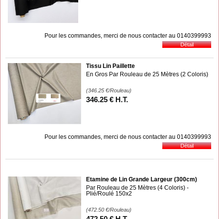
Pour les commandes, merci de nous contacter au 0140399993
Tissu Lin Paillette
En Gros Par Rouleau de 25 Mètres (2 Coloris)
(346.25
€
/Rouleau)
346
.25
€
H.T.
Pour les commandes, merci de nous contacter au 0140399993
Etamine de Lin Grande Largeur (300cm)
Par Rouleau de 25 Mètres (4 Coloris) -
Plié/Roulé 150x2
(472.50
€
/Rouleau)
472
.50
€
H.T.