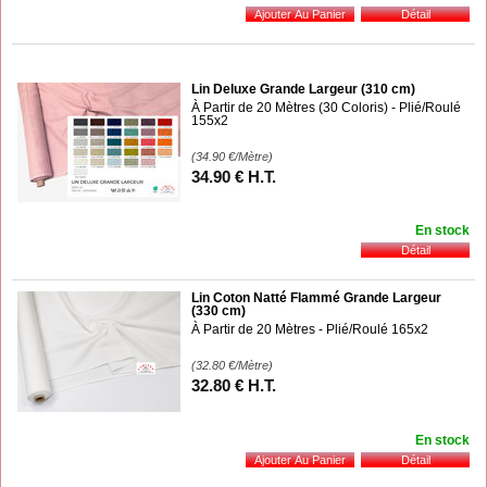
Lin Deluxe Grande Largeur (310 cm)
À Partir de 20 Mètres (30 Coloris) - Plié/Roulé
155x2
(34.90
€
/Mètre)
34
.90
€
H.T.
En stock
Lin Coton Natté Flammé Grande Largeur
(330 cm)
À Partir de 20 Mètres - Plié/Roulé 165x2
(32.80
€
/Mètre)
32
.80
€
H.T.
En stock