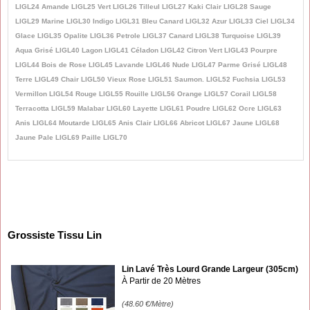
LIGL24 Amande LIGL25 Vert LIGL26 Tilleul LIGL27 Kaki Clair LIGL28 Sauge
LIGL29 Marine LIGL30 Indigo LIGL31 Bleu Canard LIGL32 Azur LIGL33 Ciel LIGL34
Glace LIGL35 Opalite LIGL36 Petrole LIGL37 Canard LIGL38 Turquoise LIGL39
Aqua Grisé LIGL40 Lagon LIGL41 Céladon LIGL42 Citron Vert LIGL43 Pourpre
LIGL44 Bois de Rose LIGL45 Lavande LIGL46 Nude LIGL47 Parme Grisé LIGL48
Terre LIGL49 Chair LIGL50 Vieux Rose LIGL51 Saumon. LIGL52 Fuchsia LIGL53
Vermillon LIGL54 Rouge LIGL55 Rouille LIGL56 Orange LIGL57 Corail LIGL58
Terracotta LIGL59 Malabar LIGL60 Layette LIGL61 Poudre LIGL62 Ocre LIGL63
Anis LIGL64 Moutarde LIGL65 Anis Clair LIGL66 Abricot LIGL67 Jaune LIGL68
Jaune Pale LIGL69 Paille LIGL70
Grossiste Tissu Lin
Lin Lavé Très Lourd Grande Largeur (305cm)
À Partir de 20 Mètres
(48.60
€
/Mètre)