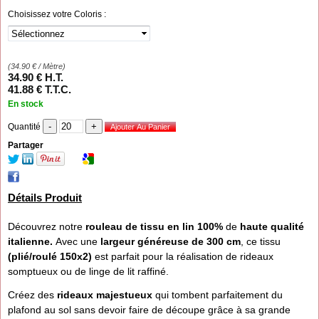
Choisissez votre Coloris :
(
34.90
€
/ Mètre)
34
.90
€
H.T.
41
.88
€
T.T.C.
En stock
Quantité
Partager
Détails Produit
Découvrez notre
rouleau de tissu en lin 100%
de
haute qualité
italienne.
Avec une
largeur généreuse de
300 cm
, ce tissu
(plié/roulé 150x2)
est parfait pour la réalisation de rideaux
somptueux ou de linge de lit raffiné.
Créez des
rideaux majestueux
qui tombent parfaitement du
plafond au sol sans devoir faire de découpe grâce à sa grande