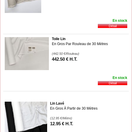
En stock
Toile Lin
En Gros Par Rouleau de 30 Mètres
(442.50
€
/Rouleau)
442
.50
€
H.T.
En stock
Lin Lavé
En Gros À Partir de 30 Mètres
(12.95
€
/Mètre)
12
.95
€
H.T.