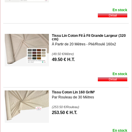
En stock
Tissu Lin Coton Fil à Fil Grande Largeur (320
cm)
À Partir de 20 Mètres - Plié/Roulé 160x2
(49.50
€
/Mètre)
49
.50
€
H.T.
En stock
Tissu Coton Lin 160 Gr/M²
Par Rouleau de 30 Mètres
(253.50
€
/Rouleau)
253
.50
€
H.T.
En stock