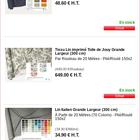
48
.60
€
H.T.
En stock
Tissu Lin imprimé Toile de Jouy Grande
Largeur (300 cm)
Par Rouleau de 20 Mètres - Plié/Roulé 150x2
(649.00
€
/Rouleau)
649
.00
€
H.T.
En stock
Lin Italien Grande Largeur (300 cm)
À Partir de 20 Mètres (70 Coloris) - Plié/Roulé
150x2
(34.90
€
/Mètre)
34
.90
€
H.T.