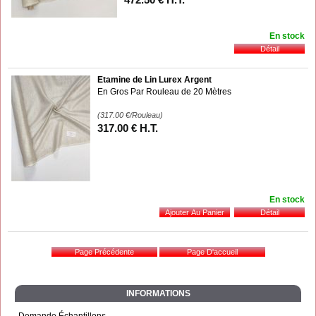
En stock
Etamine de Lin Lurex Argent
En Gros Par Rouleau de 20 Mètres
(317.00
€
/Rouleau)
317
.00
€
H.T.
En stock
INFORMATIONS
Demande Échantillons