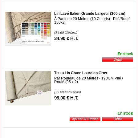
Lin Lavé Italien Grande Largeur (300 cm)
À Partir de 20 Mètres (70 Coloris) - Plié/Roulé
150x2
(34.90
€
/Mètre)
34
.90
€
H.T.
En stock
Tissu Lin Coton Lourd en Gros
Par Rouleau de 20 Mètres - 190CM Plié /
Roulé (95 x 2)
(99.00
€
/Rouleau)
99
.00
€
H.T.
En stock