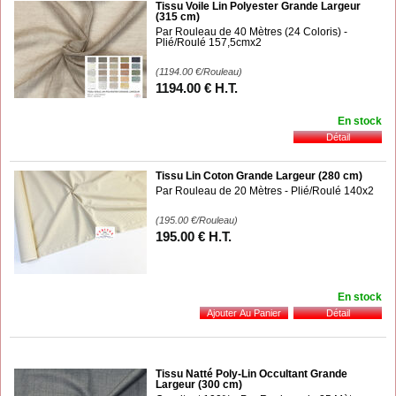
Tissu Voile Lin Polyester Grande Largeur
(315 cm)
Par Rouleau de 40 Mètres (24 Coloris) -
Plié/Roulé 157,5cmx2
(1194.00
€
/Rouleau)
1194
.00
€
H.T.
En stock
Tissu Lin Coton Grande Largeur (280 cm)
Par Rouleau de 20 Mètres - Plié/Roulé 140x2
(195.00
€
/Rouleau)
195
.00
€
H.T.
En stock
Tissu Natté Poly-Lin Occultant Grande
Largeur (300 cm)