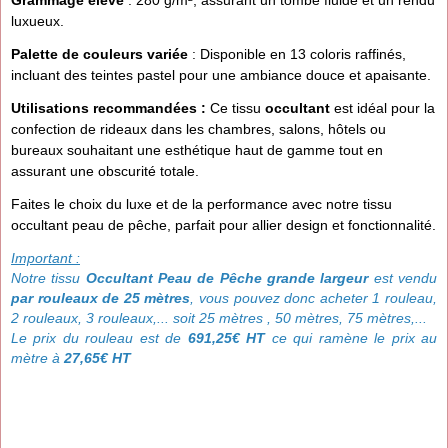
Grammage élevé
: 280 g/m², assurant un tombé fluide et un rendu
luxueux.
Palette de couleurs variée
: Disponible en 13 coloris raffinés,
incluant des teintes pastel pour une ambiance douce et apaisante.
Utilisations recommandées :
Ce tissu
occultant
est idéal pour la
confection de rideaux dans les chambres, salons, hôtels ou
bureaux souhaitant une esthétique haut de gamme tout en
assurant une obscurité totale.
Faites le choix du luxe et de la performance avec notre tissu
occultant peau de pêche, parfait pour allier design et fonctionnalité.
Important :
Notre tissu
Occultant
Peau de Pêche
grande largeur
est vendu
par rouleaux de 25 mètres
, vous pouvez donc acheter 1 rouleau,
2 rouleaux, 3 rouleaux,... soit 25 mètres , 50 mètres, 75 mètres,...
Le prix du rouleau est de
691,25€ HT
ce qui ramène le prix au
mètre à
27,65€ HT