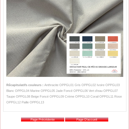
Récapitulatifs couleurs :
Anthracite
OPPGL01 Gris OPPGL02 Ivoire OPPGL03
Blanc OPPGL04 Marine OPPGL05 Jade Foncé OPPGL06 Vert d'eau OPPGL07
Taupe OPPGL08 Beige Foncé OPPGL09 Crème OPPGL10 Corail OPPGL11 Rose
OPPGL12 Paille OPPGL13