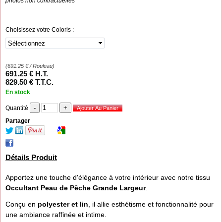
photos non contractuelles
Choisissez votre Coloris :
(
691.25
€
/ Rouleau)
691
.25
€
H.T.
829
.50
€
T.T.C.
En stock
Quantité
Partager
Détails Produit
Apportez une touche d'élégance à votre intérieur avec notre tissu
Occultant Peau de Pêche Grande Largeur
.
Conçu en
polyester et lin
, il allie esthétisme et fonctionnalité pour
une ambiance raffinée et intime.