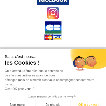
Contact
Salut c'est nous...
Aide
les Cookies !
Conditions de vente
On a attendu d'être sûrs que le contenu de
Copyright
ce site vous intéresse avant de vous
déranger, mais on aimerait bien vous accompagner pendant votre
Mentions légales
visite...
Y-Proximité / Aliénor.net
C'est OK pour vous ?
Textimania
Consentements certifiés par
Non merci
Je choisis
OK pour moi