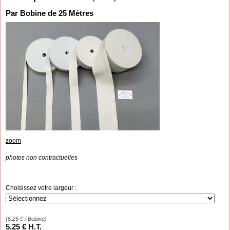
Par Bobine de 25 Mètres
zoom
photos non contractuelles
Choisissez votre largeur :
(
5.25
€
/ Bobine)
5
.25
€
H.T.