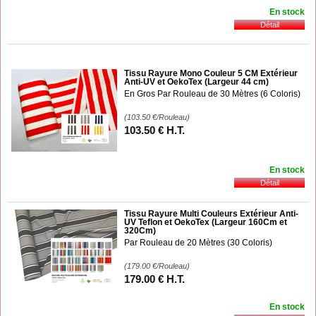
En stock
Tissu Rayure Mono Couleur 5 CM Extérieur
Anti-UV et OekoTex (Largeur 44 cm)
En Gros Par Rouleau de 30 Mètres (6 Coloris)
(103.50
€
/Rouleau)
103
.50
€
H.T.
En stock
Tissu Rayure Multi Couleurs Extérieur Anti-
UV Teflon et OekoTex (Largeur 160Cm et
320Cm)
Par Rouleau de 20 Mètres (30 Coloris)
(179.00
€
/Rouleau)
179
.00
€
H.T.
En stock