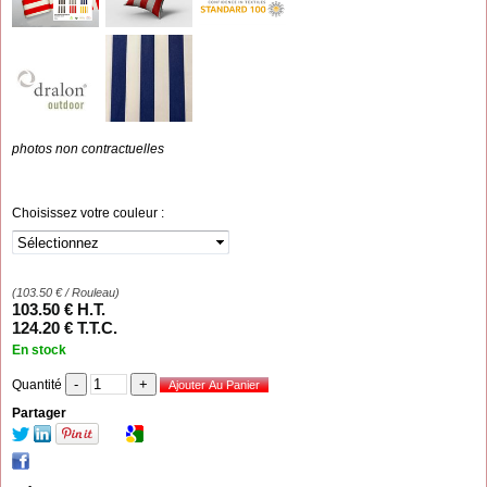
photos non contractuelles
Choisissez votre couleur :
(
103.50
€
/ Rouleau)
103
.50
€
H.T.
124
.20
€
T.T.C.
En stock
Quantité
Partager