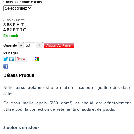
Choisissez votre coloris :
(
3.85
€
/ Mètre)
3
.85
€
H.T.
4
.62
€
T.T.C.
En stock
Quantité
Partager
Détails Produit
Notre
tissu polaire
est une matière tricotée et grattée des deux
côtés.
Ce tissu maille épais (250 gr/m²) et chaud est généralement
utilisé pour la confection de vêtements chauds et de plaids.
2 coloris en stock