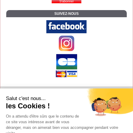
SUIVEZ-NOUS
Contact
Salut c'est nous...
Aide
les Cookies !
Conditions de vente
On a attendu d'être sûrs que le contenu de
Copyright
ce site vous intéresse avant de vous
déranger, mais on aimerait bien vous accompagner pendant votre
Mentions légales