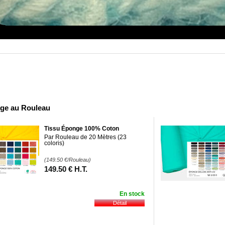
ge au Rouleau
Tissu Éponge 100% Coton
Par Rouleau de 20 Mètres (23
coloris)
(149.50
€
/Rouleau)
149
.50
€
H.T.
En stock