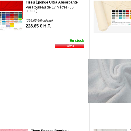
Tissu Éponge Ultra Absorbante
Par Rouleau de 17 Mètres (36
coloris)
(228.65
€
/Rouleau)
228
.65
€
H.T.
En stock