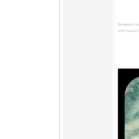
Récapitulatif c
EP16 Fuchsia E