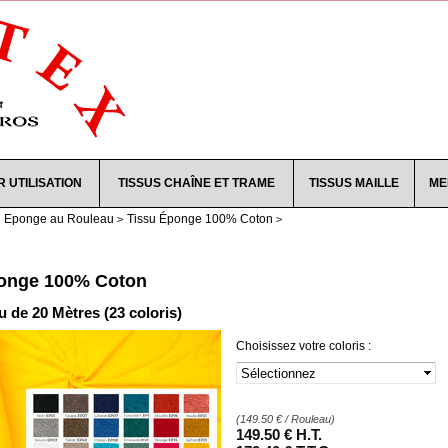
R UTILISATION
TISSUS CHAÎNE ET TRAME
TISSUS MAILLE
ME
u Eponge au Rouleau
Tissu Éponge 100% Coton
onge 100% Coton
 de 20 Mètres (23 coloris)
Choisissez votre coloris :
(
149.50
€
/ Rouleau)
149
.50
€
H.T.