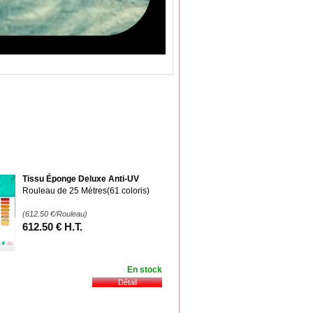
Tissu Éponge Deluxe Anti-UV
Rouleau de 25 Mètres(61 coloris)
(612.50
€
/Rouleau)
612
.50
€
H.T.
En stock