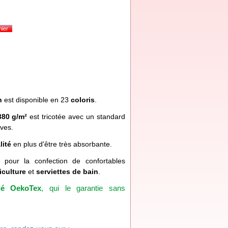
n
est disponible en 23
coloris
.
380 g/m²
est tricotée avec un standard
uves.
lité
en plus d'être très absorbante.
e pour la confection de confortables
iculture
et
serviettes de bain
.
fié OekoTex
, qui le garantie sans