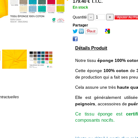
179
.40
€
T.T.C.
En stock
Quantité
Partager
Détails Produit
Notre tissu
éponge 100% coto
Cette éponge
100% coton
de
de production qui a fait ses pre
Cela assure une très
haute qua
tractuelles
Elle est généralement utilisé
peignoirs
, accessoires de
puér
Ce tissu éponge est
certi
composants nocifs.