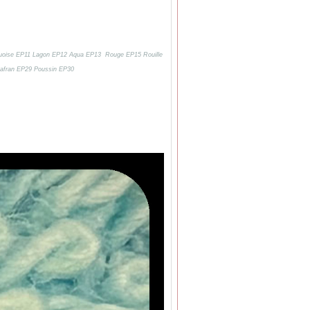
rquoise EP11 Lagon EP12 Aqua EP13 Rouge EP15 Rouille
afran EP29 Poussin EP30