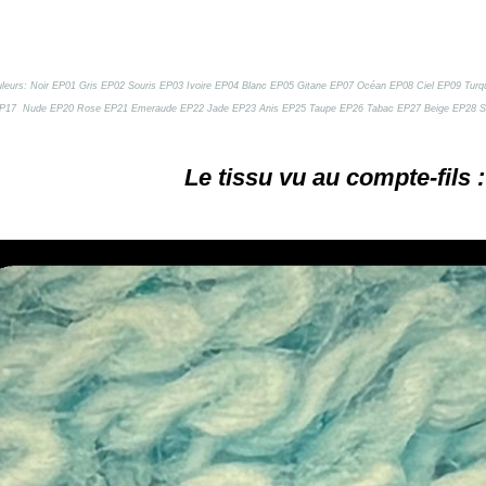
ouleurs: Noir EP01 Gris EP02 Souris EP03 Ivoire EP04 Blanc EP05 Gitane EP07 Océan EP08 Ciel EP09 Tu
P17 Nude EP20 Rose EP21 Emeraude EP22 Jade EP23 Anis EP25 Taupe EP26 Tabac EP27 Beige EP28 S
Le tissu vu au compte-fils :