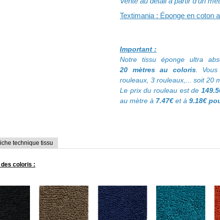
Vente au détail à partir d'un mè
Textimania : Éponge en coton 
Important :
Notre tissu éponge ultra ab
20 mètres au coloris
. Vous
rouleaux, 3 rouleaux,... soit 20 
Le prix du rouleau est de
149.5
au mètre à
7.47€
et à
9.18€ pou
iche technique tissu
des coloris :