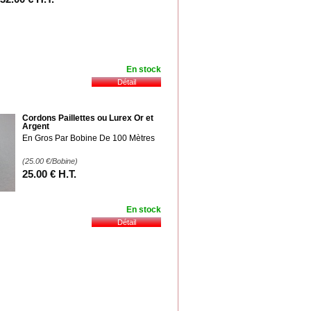
En stock
Cordons Paillettes ou Lurex Or et
Argent
En Gros Par Bobine De 100 Mètres
(25.00
€
/Bobine)
25
.00
€
H.T.
En stock