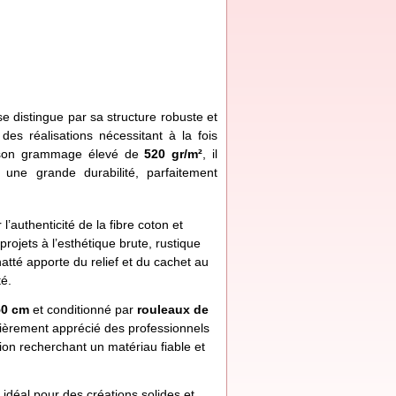
e distingue par sa structure robuste et
des réalisations nécessitant à la fois
c son grammage élevé de
520 gr/m²
, il
 une grande durabilité, parfaitement
l’authenticité de la fibre coton et
rojets à l’esthétique brute, rustique
atté apporte du relief et du cachet au
té.
50 cm
et conditionné par
rouleaux de
culièrement apprécié des professionnels
tion recherchant un matériau fiable et
 idéal pour des créations solides et