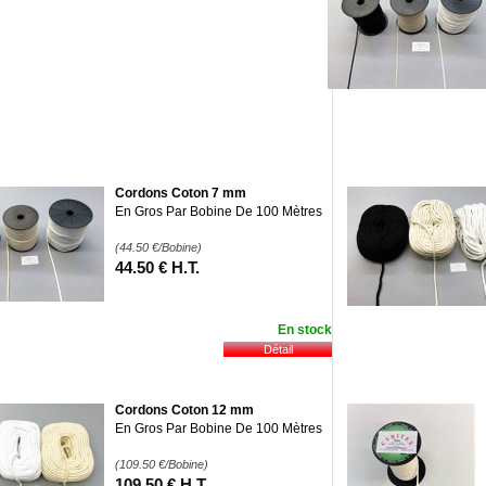
Cordons Coton 7 mm
En Gros Par Bobine De 100 Mètres
(44.50
€
/Bobine)
44
.50
€
H.T.
En stock
Cordons Coton 12 mm
En Gros Par Bobine De 100 Mètres
(109.50
€
/Bobine)
109
.50
€
H.T.