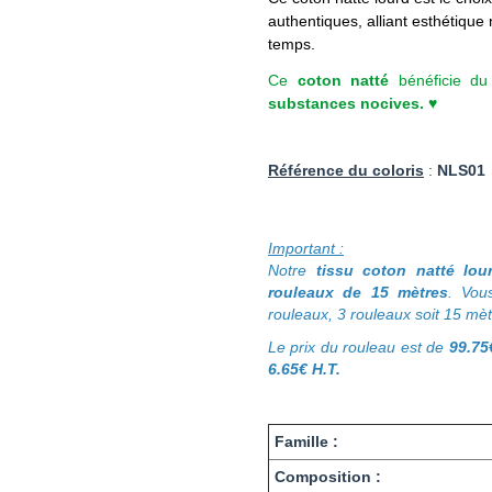
authentiques, alliant esthétique
temps.
Ce
coton natté
bénéficie du
substances nocives. ♥
Référence du coloris
:
NLS01
Important :
Notre
tissu coton natté lou
rouleaux de 15 mètres
. Vou
rouleaux, 3 rouleaux soit 15 mè
Le prix du rouleau est de
99.75
6.65€ H.T
.
Famille :
Composition :