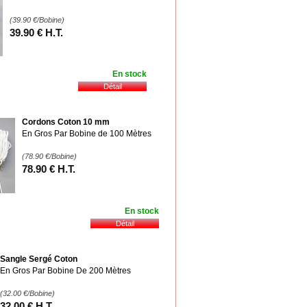
(39.90
€
/Bobine)
39
.90
€
H.T.
En stock
Cordons Coton 10 mm
En Gros Par Bobine de 100 Mètres
(78.90
€
/Bobine)
78
.90
€
H.T.
En stock
Sangle Sergé Coton
En Gros Par Bobine De 200 Mètres
(32.00
€
/Bobine)
32
.00
€
H.T.