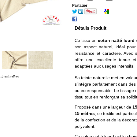
Partager
Détails Produit
Ce tissu en
coton natté lourd
s
son aspect naturel, idéal pour 
résistance et caractère. Ave
offre une excellente tenue et
adaptées aux usages intensifs.
tractuelles
Sa teinte naturelle met en valeur 
s’intègre parfaitement dans des p
ou écoresponsable. Le tissage n
tissu tout en renforçant sa solidi
Proposé dans une largeur de
1
15 mètres
, ce textile est parti
de la confection et de la décora
polyvalent.
Ce coton natté lourd est le choix