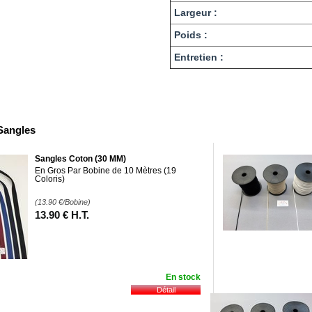
Largeur :
Poids :
Entretien :
Sangles
Sangles Coton (30 MM)
En Gros Par Bobine de 10 Mètres (19
Coloris)
(13.90
€
/Bobine)
13
.90
€
H.T.
En stock