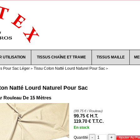
R UTILISATION
TISSUS CHAÎNE ET TRAME
TISSUS MAILLE
ME
us Pour Sac Léger
Tissu Coton Natté Lourd Naturel Pour Sac
ton Natté Lourd Naturel Pour Sac
r Rouleau De 15 Mètres
(
99.75
€
/ Rouleau)
99
.75
€
H.T.
119
.70
€
T.T.C.
En stock
Quantité