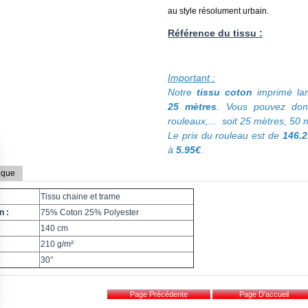
au style résolument urbain.
Référence du tissu :
Important :
Notre
tissu coton
imprimé la
25 mètres
. Vous pouvez don
rouleaux,... soit 25 mètres, 50 
Le prix du rouleau est de
146.
à
5.95€
.
ique
Tissu chaine et trame
n :
75% Coton 25% Polyester
140 cm
210 g/m²
30°