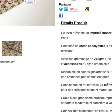
Partager
Détails Produit
Ce tissu présente un
imprimé moder
Paris.
Composé de
coton et polyester
, il 
résistant.
Avec son grammage de
210g/m2
, ce
tractuelles
et
accessoires
au style urbain chic.
Disponible en coloris gris ardoise sur
une ambiance parisienne tendance.
Conditionné en rouleaux de
25 mètr
pour des créations mode et maroquin
Grâce à son graphisme branché représ
apportera modernité et caractère à vos
Obtenez dès maintenant ce tissu au v