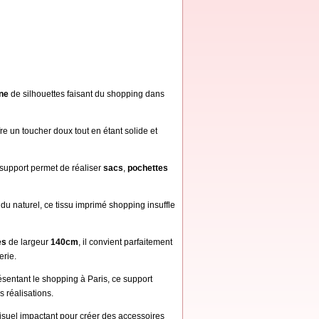
ne
de silhouettes faisant du shopping dans
offre un toucher doux tout en étant solide et
 support permet de réaliser
sacs
,
pochettes
 du naturel, ce tissu imprimé shopping insuffle
es
de largeur
140cm
, il convient parfaitement
erie.
entant le shopping à Paris, ce support
 réalisations.
isuel impactant pour créer des accessoires