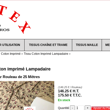
R UTILISATION
TISSUS CHAÎNE ET TRAME
TISSUS MAILLE
ME
u Coton Imprimé
Tissu Coton Imprimé Lampadaire
ton Imprimé Lampadaire
r Rouleau de 25 Mètres
(
146.25
€
/ Rouleau)
146
.25
€
H.T.
175
.50
€
T.T.C.
En stock
Quantité