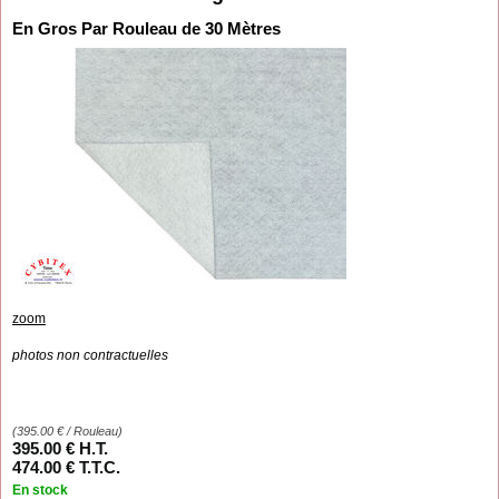
En Gros Par Rouleau de 30 Mètres
zoom
photos non contractuelles
(
395.00
€
/ Rouleau)
395
.00
€
H.T.
474
.00
€
T.T.C.
En stock