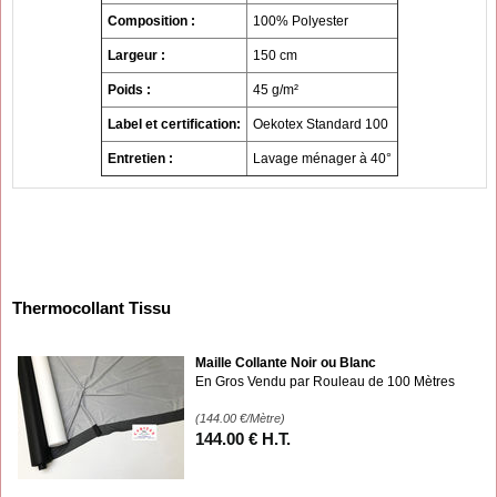
Composition :
100% Polyester
Largeur :
150 cm
Poids :
45 g/m²
Label et certification:
Oekotex Standard 100
Entretien :
Lavage ménager à 40°
Thermocollant Tissu
Maille Collante Noir ou Blanc
En Gros Vendu par Rouleau de 100 Mètres
(144.00
€
/Mètre)
144
.00
€
H.T.