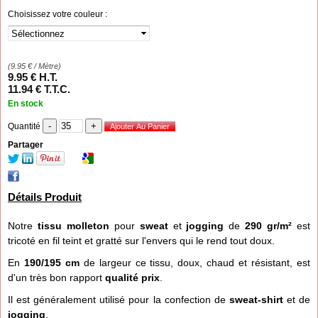
Choisissez votre couleur :
(
9.95
€
/ Mètre)
9
.95
€
H.T.
11
.94
€
T.T.C.
En stock
Quantité
Partager
Détails Produit
Notre
tissu molleton
pour
sweat
et
jogging
de
290 gr/m²
est
tricoté en fil teint
et gratté sur l'envers qui le rend tout doux.
En
190/195 cm
de largeur ce tissu, doux, chaud
et résistant, est
d'un très bon rapport
qualité prix
.
Il est généralement utilisé
pour la confection de
sweat-shirt
et de
jogging
.