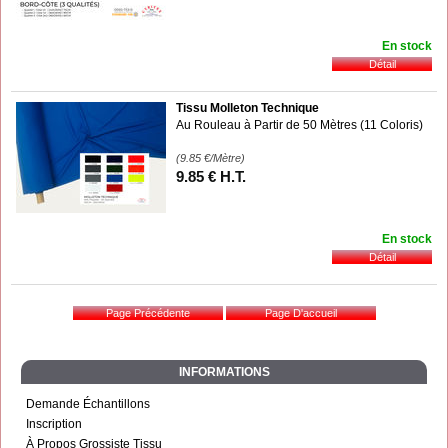
En stock
Tissu Molleton Technique
Au Rouleau à Partir de 50 Mètres (11 Coloris)
(9.85
€
/Mètre)
9
.85
€
H.T.
En stock
INFORMATIONS
Demande Échantillons
Inscription
À Propos Grossiste Tissu