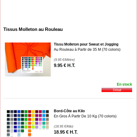
Tissus Molleton au Rouleau
Tissu Molleton pour Sweat et Jogging
Au Rouleau à Partir de 35 M (70 coloris)
(9.95
€
/Mètre)
9
.95
€
H.T.
En stock
Bord-Côte au Kilo
En Gros À Partir De 10 Kg (70 coloris)
(18.95
€
/Kilo)
18
.95
€
H.T.