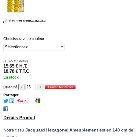
photos non contractuelles
Choisissez votre couleur :
(
15.65
€
/ Mètre)
15
.65
€
H.T.
18
.78
€
T.T.C.
En stock
Quantité
Partager
Détails Produit
Notre tissu
Jacquard Hexagonal Ameublement
est en
140 cm
de
largeur.