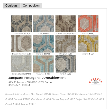
Couleurs
Composition
Récapitulatif couleurs: Gris Foncé JHA01 Taupe Blanc JHA02 Gris Naturel JHA03 Ciel
JHA04 Canard JHA05 Vert d'eau JHA06 Choco Taupe JHA07 Beige JHA08 Gris JHA09
Corail JHA10 Jaune JHA11