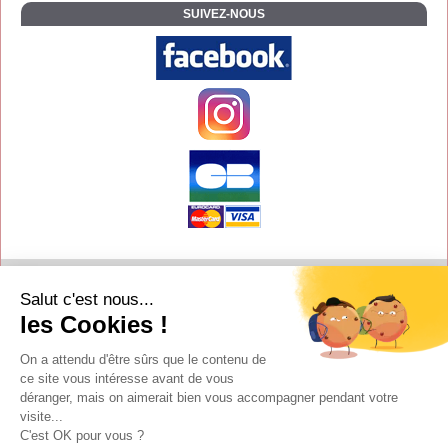
SUIVEZ-NOUS
Contact
Salut c'est nous...
Aide
les Cookies !
Conditions de vente
On a attendu d'être sûrs que le contenu de
Copyright
ce site vous intéresse avant de vous
déranger, mais on aimerait bien vous accompagner pendant votre
Mentions légales
visite...
Y-Proximité / Aliénor.net
C'est OK pour vous ?