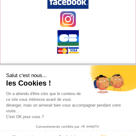
Contact
Salut c'est nous...
Aide
les Cookies !
Conditions de vente
On a attendu d'être sûrs que le contenu de
Copyright
ce site vous intéresse avant de vous
déranger, mais on aimerait bien vous accompagner pendant votre
Mentions légales
visite...
Y-Proximité / Aliénor.net
C'est OK pour vous ?
Textimania
Consentements certifiés par