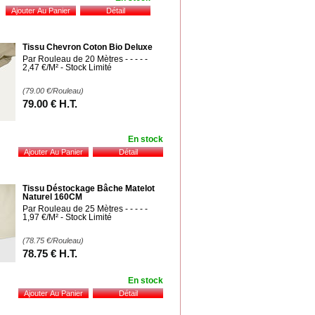
Tissu Chevron Coton Bio Deluxe
Par Rouleau de 20 Mètres - - - - -
2,47 €/M² - Stock Limité
(79.00
€
/Rouleau)
79
.00
€
H.T.
En stock
Tissu Déstockage Bâche Matelot
Naturel 160CM
Par Rouleau de 25 Mètres - - - - -
1,97 €/M² - Stock Limité
(78.75
€
/Rouleau)
78
.75
€
H.T.
En stock