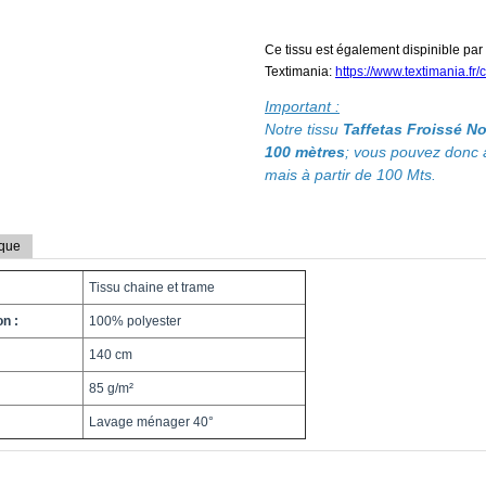
Ce tissu est également dispinible pa
Textimania:
https://www.textimania.fr/
Important :
Notre tissu
Taffetas Froissé N
100 mètres
; vous pouvez donc 
mais à partir de 100 Mts.
ique
Tissu chaine et trame
n :
100% polyester
140 cm
85 g/m²
Lavage ménager 40°