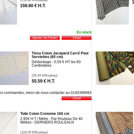
(159.60
€
/Rouleau)
159
.60
€
H.T.
En stock
Tissu Coton Jacquard Carré Pour
Serviettes (60 cm)
Déstockage - 0,59 € HT les 60
Centimètres
(55.59
€
/Rouleau)
55
.59
€
H.T.
les commandes, merci de nous contacter au 0140399993
Toile Coton Cretonne 160 cm
2.95€ H.T / Mètre - Par Rouleau De 40
Mètres - DERNIERS ROULEAUX
(118.00
€
/Rouleau)