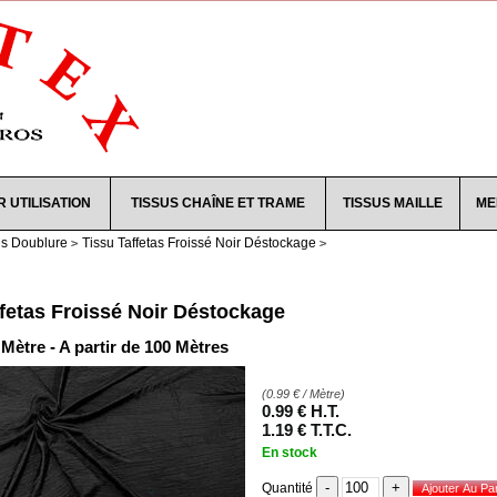
R UTILISATION
TISSUS CHAÎNE ET TRAME
TISSUS MAILLE
ME
us Doublure
Tissu Taffetas Froissé Noir Déstockage
ffetas Froissé Noir Déstockage
/ Mètre - A partir de 100 Mètres
(
0.99
€
/ Mètre)
0
.99
€
H.T.
1
.19
€
T.T.C.
En stock
Quantité