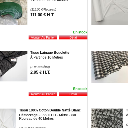
1 Rouleau de 20 Mètres
(111.00
€
/Rouleau)
111
.00
€
H.T.
En stock
Tissu Lainage Bouclette
À Partir de 10 Mètres
(2.95
€
/Mètre)
2
.95
€
H.T.
En stock
Tissu 100% Coton Double Natté Blanc
T
Déstockage - 3.99 € H.T / Mètre - Par
À
Rouleau de 40 Mètres
(