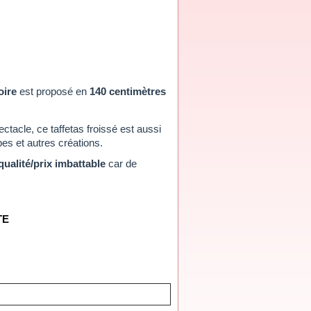
ire
est proposé en
140 centimètres
.
ectacle, ce taffetas froissé est aussi
upes et autres créations.
qualité/prix imbattable
car de
TE