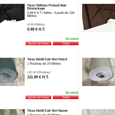
Tissu Taffetas Froissé Noir
Déstockage
0,99 € H.T / Mètre - A partir de 100
Mètres
(0.99
€
/Mètre)
0
.99
€
H.T.
En stock
Tissu Simili Cuir Vert Foncé
1 Rouleau de 20 Mètres
(111.00
€
/Rouleau)
111
.00
€
H.T.
En stock
Tissu Simili Cuir Vert Gazon