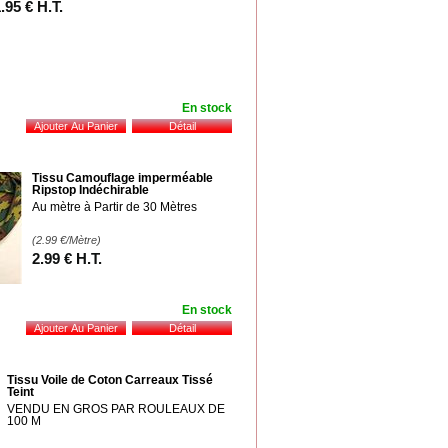
1
.95
€
H.T.
En stock
Tissu Camouflage imperméable
Ripstop Indéchirable
Au mètre à Partir de 30 Mètres
(2.99
€
/Mètre)
2
.99
€
H.T.
En stock
Tissu Voile de Coton Carreaux Tissé
Teint
VENDU EN GROS PAR ROULEAUX DE
100 M