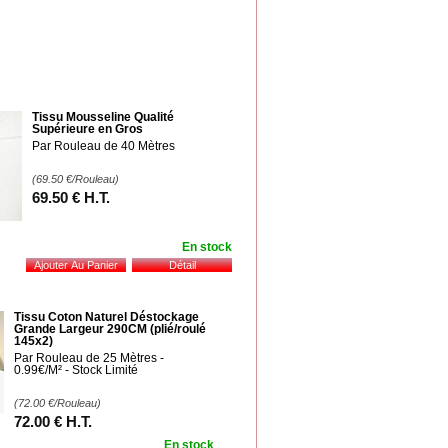
Tissu Mousseline Qualité
Supérieure en Gros
Par Rouleau de 40 Mètres
(69.50
€
/Rouleau)
69
.50
€
H.T.
En stock
Tissu Coton Naturel Déstockage
Grande Largeur 290CM (plié/roulé
145x2)
Par Rouleau de 25 Mètres -
0.99€/M² - Stock Limité
(72.00
€
/Rouleau)
72
.00
€
H.T.
En stock