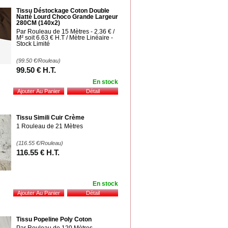
Tissu Déstockage Coton Double
Natté Lourd Choco Grande Largeur
280CM (140x2)
Par Rouleau de 15 Mètres - 2.36 € /
M² soit 6.63 € H.T / Mètre Linéaire -
Stock Limité
(99.50
€
/Rouleau)
99
.50
€
H.T.
En stock
Tissu Simili Cuir Crème
1 Rouleau de 21 Mètres
(116.55
€
/Rouleau)
116
.55
€
H.T.
En stock
Tissu Popeline Poly Coton