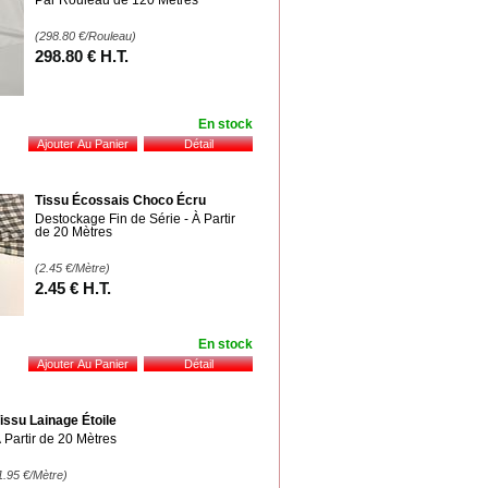
Par Rouleau de 120 Mètres
(298.80
€
/Rouleau)
298
.80
€
H.T.
En stock
Tissu Écossais Choco Écru
Destockage Fin de Série - À Partir
de 20 Mètres
(2.45
€
/Mètre)
2
.45
€
H.T.
En stock
issu Lainage Étoile
 Partir de 20 Mètres
1.95
€
/Mètre)