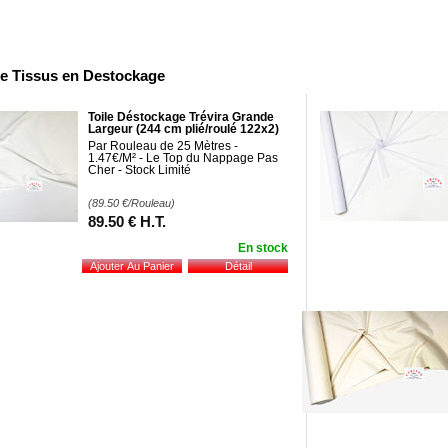
e Tissus en Destockage
Toile Déstockage Trévira Grande
Largeur (244 cm plié/roulé 122x2)
Par Rouleau de 25 Mètres -
1.47€/M² - Le Top du Nappage Pas
Cher - Stock Limité
(89.50
€
/Rouleau)
89
.50
€
H.T.
En stock