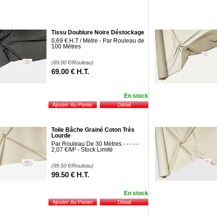
Tissu Doublure Noire Déstockage
0,69 € H.T / Mètre - Par Rouleau de
100 Mètres
(69.00
€
/Rouleau)
69
.00
€
H.T.
En stock
Toile Bâche Grainé Coton Très
Lourde
Par Rouleau De 30 Mètres - - - - -
2,07 €/M² - Stock Limité
(99.50
€
/Rouleau)
99
.50
€
H.T.
En stock